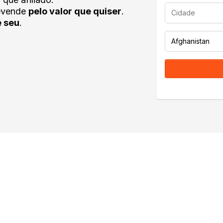
revende
pelo valor que quiser
.
é seu
.